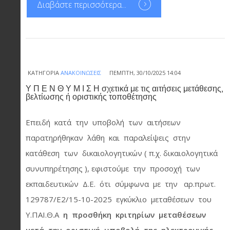
Διαβάστε περισσότερα...
ΚΑΤΗΓΟΡΊΑ
ΑΝΑΚΟΙΝΏΣΕΙΣ
ΠΈΜΠΤΗ, 30/10/2025 14:04
Υ Π Ε Ν Θ Υ Μ Ι Σ Η σχετικά με τις αιτήσεις μετάθεσης,
βελτίωσης ή οριστικής τοποθέτησης
Επειδή κατά την υποβολή των αιτήσεων
παρατηρήθηκαν λάθη και παραλείψεις στην
κατάθεση των δικαιολογητικών ( π.χ. δικαιολογητικά
συνυπηρέτησης ), εφιστούμε την προσοχή των
εκπαιδευτικών Δ.Ε. ότι σύμφωνα με την αρ.πρωτ.
129787/Ε2/15-10-2025 εγκύκλιο μεταθέσεων του
Υ.ΠΑΙ.Θ.Α
η προσθήκη κριτηρίων μεταθέσεων
μετά την οριστική υποβολή της ηλεκτρονικής