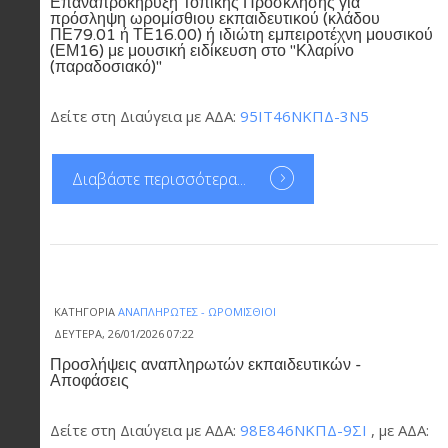
Επαναπροκήρυξη Τοπικής Πρόσκλησης για
πρόσληψη ωρομίσθιου εκπαιδευτικού (κλάδου
ΠΕ79.01 ή ΤΕ16.00) ή ιδιώτη εμπειροτέχνη μουσικού
(ΕΜ16) με μουσική ειδίκευση στο "Κλαρίνο
(παραδοσιακό)"
Δείτε στη Διαύγεια με ΑΔΑ:
95ΙΤ46ΝΚΠΔ-3Ν5
Διαβάστε περισσότερα...
ΚΑΤΗΓΟΡΊΑ
ΑΝΑΠΛΗΡΩΤΈΣ - ΩΡΟΜΊΣΘΙΟΙ
ΔΕΥΤΈΡΑ, 26/01/2026 07:22
Προσλήψεις αναπληρωτών εκπαιδευτικών -
Αποφάσεις
Δείτε στη Διαύγεια με ΑΔΑ:
98Ε846ΝΚΠΔ-9ΣΙ
, με ΑΔΑ: