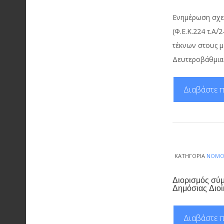
Ενημέρωση σχε
(Φ.Ε.Κ.224 τ.Α΄
τέκνων στους μ
Δευτεροβάθμια
Διαβάστε π
ΚΑΤΗΓΟΡΊΑ
ΝΟΜΟ
Διορισμός σύμ
Δημόσιας Διοί
Διαβάστε π