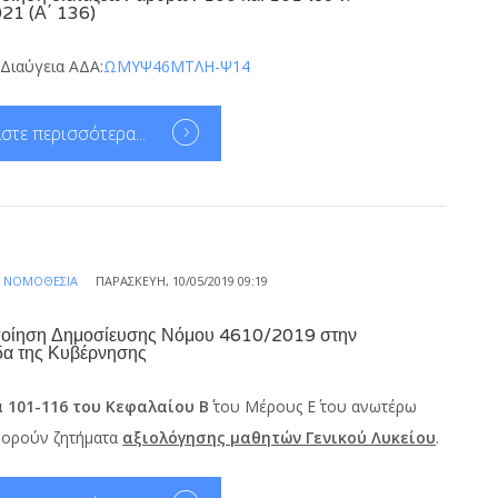
21 (Α΄ 136)
 Διαύγεια ΑΔΑ:
ΩΜΥΨ46ΜΤΛΗ-Ψ14
στε περισσότερα...
Α
ΝΟΜΟΘΕΣΊΑ
ΠΑΡΑΣΚΕΥΉ, 10/05/2019 09:19
οίηση Δημοσίευσης Νόμου 4610/2019 στην
δα της Κυβέρνησης
 101-116 του Κεφαλαίου Β΄
του Μέρους Ε΄ του ανωτέρω
ορούν ζητήματα
αξιολόγησης μαθητών Γενικού Λυκείου
.