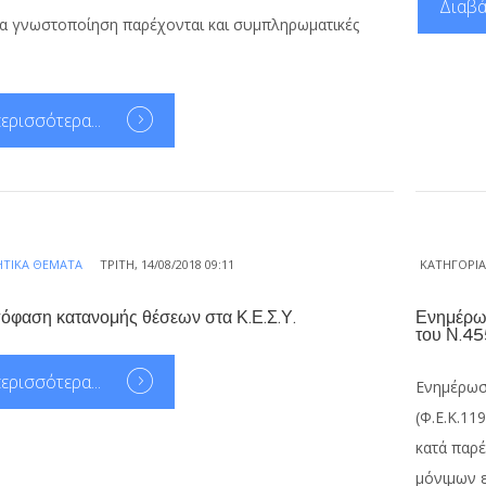
Διαβά
α γνωστοποίηση παρέχονται και συμπληρωματικές
ερισσότερα...
ΗΤΙΚΆ ΘΈΜΑΤΑ
ΤΡΊΤΗ, 14/08/2018 09:11
ΚΑΤΗΓΟΡΊ
όφαση κατανομής θέσεων στα Κ.Ε.Σ.Υ.
Ενημέρωσ
του Ν.4
ερισσότερα...
Ενημέρωσ
(Φ.Ε.Κ.11
κατά παρέ
μόνιμων 