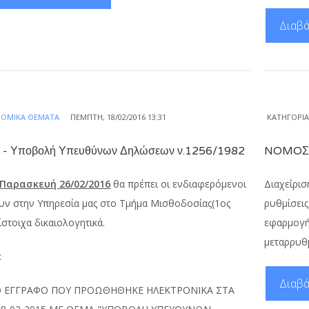
Διαβά
ΝΟΜΙΚΆ ΘΈΜΑΤΑ
ΠΈΜΠΤΗ, 18/02/2016 13:31
ΚΑΤΗΓΟΡΊ
- Υποβολή Υπευθύνων Δηλώσεων ν.1256/1982
NOMOΣ Υ
Παρασκευή 26/02/2016
θα πρέπει οι ενδιαφερόμενοι
Διαχείρι
υν στην Υπηρεσία μας στο Τμήμα Μισθοδοσίας(1ος
ρυθμίσεις
ίστοιχα δικαιολογητικά.
εφαρμογή
μεταρρυθ
:
Διαβά
Ο ΕΓΓΡΑΦΟ ΠΟΥ ΠΡΟΩΘΗΘΗΚΕ ΗΛΕΚΤΡΟΝΙΚΑ ΣΤΑ