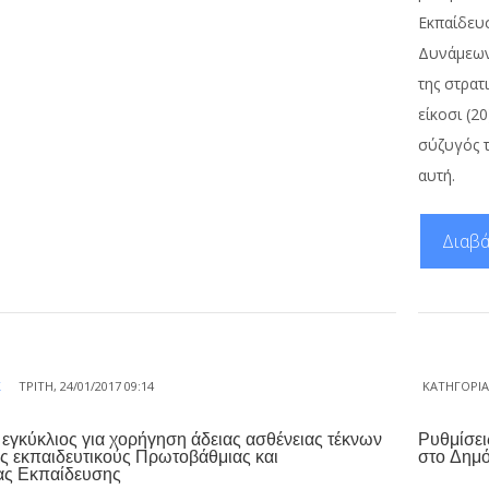
Εκπαίδευ
Δυνάμεων
της στρατ
είκοσι (2
σύζυγός τ
αυτή.
Διαβά
Σ
ΤΡΊΤΗ, 24/01/2017 09:14
ΚΑΤΗΓΟΡΊ
ή εγκύκλιος για χορήγηση άδειας ασθένειας τέκνων
Ρυθμίσει
ς εκπαιδευτικούς Πρωτοβάθμιας και
στο Δημό
ας Εκπαίδευσης