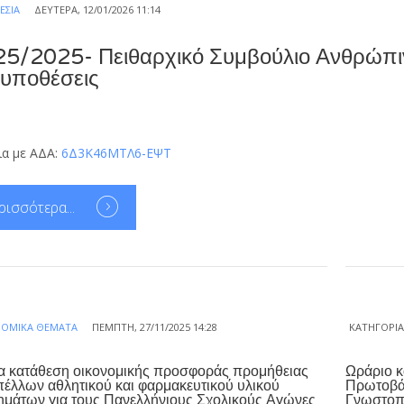
ΕΣΊΑ
ΔΕΥΤΈΡΑ, 12/01/2026 11:14
5/2025- Πειθαρχικό Συμβούλιο Ανθρώπι
 υποθέσεις
ια με ΑΔΑ:
6Δ3Κ46ΜΤΛ6-ΕΨΤ
ρισσότερα...
ΝΟΜΙΚΆ ΘΈΜΑΤΑ
ΠΈΜΠΤΗ, 27/11/2025 14:28
ΚΑΤΗΓΟΡΊ
α κατάθεση οικονομικής προσφοράς προμήθειας
Ωράριο κ
πέλλων αθλητικού και φαρμακευτικού υλικού
Πρωτοβάθ
ημάτων για τους Πανελλήνιους Σχολικούς Αγώνες
Γνωστοπο