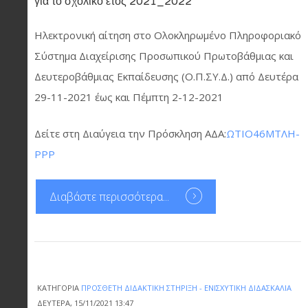
για το σχολικό έτος 2021_2022
Ηλεκτρονική
αίτηση
στο
Ολοκληρωμένο Πληροφοριακό
Σύστημα Διαχείρισης Προσωπικού Πρωτοβάθμιας και
Δευτεροβάθμιας
Εκπαίδευσης (Ο
.
Π
.
ΣΥ
.
Δ
.
)
από
Δευτέρα
29
-
11
-
2021 έως και
Πέμπτη 2
-
1
2
-
2021
Δείτε στη Διαύγεια την Πρόσκληση ΑΔΑ:
ΩΤΙΟ46ΜΤΛΗ-
ΡΡΡ
Διαβάστε περισσότερα...
ΚΑΤΗΓΟΡΊΑ
ΠΡΌΣΘΕΤΗ ΔΙΔΑΚΤΙΚΉ ΣΤΉΡΙΞΗ - ΕΝΙΣΧΥΤΙΚΉ ΔΙΔΑΣΚΑΛΊΑ
ΔΕΥΤΈΡΑ, 15/11/2021 13:47