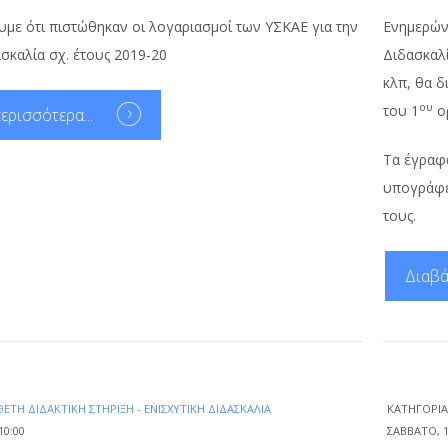
με ότι πιστώθηκαν οι λογαριασμοί των ΥΣΚΑΕ για την
Ενημερών
ασκαλία σχ. έτους 2019-20
Διδασκαλ
κλπ, θα δ
ου
του 1
ο
ερισσότερα...
Τα έγραφα
υπογράφε
τους.
Διαβά
ΕΤΗ ΔΙΔΑΚΤΙΚΉ ΣΤΉΡΙΞΗ - ΕΝΙΣΧΥΤΙΚΉ ΔΙΔΑΣΚΑΛΊΑ
ΚΑΤΗΓΟΡΊ
10:00
ΣΆΒΒΑΤΟ, 1