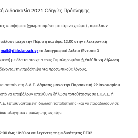
κή Διδασκαλία 2021 Οδηγίες Πρόσληψης
ντες υποψήφιοι (χρωματισμένοι με κίτρινο χρώμα) ,
οφείλουν
τείλουν μέχρι την Πέμπτη και ώρα 12:00 στην ηλεκτρονική
η
mail
@
dide
.
lar
.
sch
.
gr
το Απογραφικό Δελτίο (Έντυπο 3
όμενο
)
με όλα τα στοιχεία τους Συμπληρωμένα
ή
Υπέύθυνη Δήλωση
οδέχονται την πρόσληψη για προσωπικούς λόγους,
υσιαστούν στη
Δ.Δ.Ε. Λάρισας
μόνο την Παρασκευή 29 Ιανουαρίου
κοπό να υποβάλουν υπεύθυνη δήλωση τοποθέτησης σε Σ.Κ.Α.Ε. ή
Α.Ε. (επισυναπτόμενη δήλωση τοποθέτησης) και να παραδώσουν σε
δικαιολογητικά πρόσληψης ως εξής:
:00 έως 10:30 οι επιλεγέντες της ειδικότητας ΠΕ02