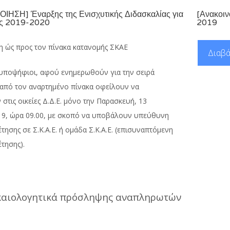
ΗΣΗ] Έναρξης της Ενισχυτικής Διδασκαλίας για
[Ανακοιν
τος 2019-2020
2019
η ώς προς τον πίνακα κατανομής ΣΚΑΕ
Διαβά
 υποψήφιοι, αφού ενημερωθούν για την σειρά
 από τον αναρτημένο πίνακα οφείλουν να
στις οικείες Δ.Δ.Ε. μόνο την Παρασκευή, 13
19, ώρα 09.00, με σκοπό να υποβάλουν υπεύθυνη
ησης σε Σ.Κ.Α.Ε. ή ομάδα Σ.Κ.Α.Ε. (επισυναπτόμενη
τησης).
ικαιολογητικά πρόσληψης αναπληρωτών