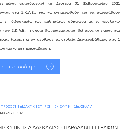
ετημένοι εκπαιδευτικοί τη Δευτέρα 01 Φεβρουαρίου 2021
ονται στα Σ.Κ.Α.Ε., για να ενημερωθούν και να παραλάβουν
ια τη διδασκαλία των μαθημάτων σύμφωνα με το ωρολόγιο
 των Σ.Κ.Α.Ε.,
η οποία θα πραγματοποιηθεί προς το παρόν και
τέρας, (ακόμη κι αν ανοίξουν τα σχολεία Δευτεροβάθμιας στις 1
ου) μόνο με τηλεκπαίδευση.
στε περισσότερα...
Α
ΠΡΌΣΘΕΤΗ ΔΙΔΑΚΤΙΚΉ ΣΤΉΡΙΞΗ - ΕΝΙΣΧΥΤΙΚΉ ΔΙΔΑΣΚΑΛΊΑ
/06/2020 11:43
ΝΙΣΧΥΤΙΚΗΣ ΔΙΔΑΣΚΑΛΙΑΣ - ΠΑΡΑΛΑΒΗ ΕΓΓΡΑΦΩΝ