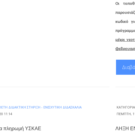
Οι τοποθ
παρουσιάζ
κωδικό γ
πρόγραμμα
μέχρι νεο
Φεβρουαρί
Διαβά
ΕΤΗ ΔΙΔΑΚΤΙΚΉ ΣΤΉΡΙΞΗ - ΕΝΙΣΧΥΤΙΚΉ ΔΙΔΑΣΚΑΛΊΑ
ΚΑΤΗΓΟΡΊ
0 11:14
ΠΈΜΠΤΗ, 11
ια πληρωμή ΥΣΚΑΕ
ΛΗΞΗ Ε