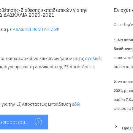
θέτησης-διάθεσης εκπαιδευτικών για την
Ενισχυτι
ΔΙΔΑΣΚΑΛΙΑ 2020-2021
Οι επιλεγέ
γεια με
ΑΔΑ:6Η0Π46ΜΤΛΗ-Ζ6Φ
1. Να αποσ
διεύθυνσ
οι εκπαιδευτικοί να επικοινωνήσουν με τις
σχολικές
επισυναπτ
 πρόγραμμα και τη διαδικασία της Εξ Αποστάσεως
ότι δεν απ
2.
να παρο
2021,
με σ
ομάδα Σ.Κ.
ς για την Εξ Αποστάσεως Εκπαίδευση
εδώ
φάκελο τα 
ερισσότερα...
Ώρα 09