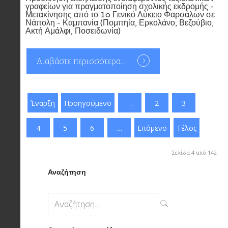
γραφείων για πραγματοποίηση σχολικής εκδρομής -
Μετακίνησης από το 1o Γενικό Λύκειο Φαρσάλων σε
Νάπολη - Καμπανία (Πομπηία, Ερκολάνο, Βεζούβιο,
Ακτή Αμάλφι, Ποσειδωνία)
Διαβάστε περισσότερα...
Έναρξη
Προηγούμενο
…
2
3
4
5
6
…
Επόμενο
Τέλος
Σελίδα 4 από 142
Αναζήτηση