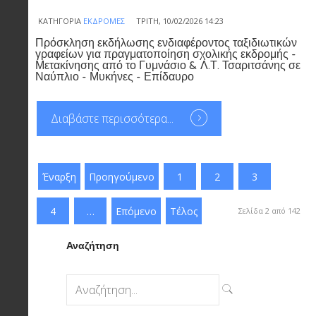
ΚΑΤΗΓΟΡΊΑ
ΕΚΔΡΟΜΈΣ
ΤΡΊΤΗ, 10/02/2026 14:23
Πρόσκληση εκδήλωσης ενδιαφέροντος ταξιδιωτικών
γραφείων για πραγματοποίηση σχολικής εκδρομής -
Μετακίνησης από το Γυμνάσιο & Λ.Τ. Τσαριτσάνης σε
Ναύπλιο - Μυκήνες - Επίδαυρο
Διαβάστε περισσότερα...
Έναρξη
Προηγούμενο
1
2
3
4
…
Επόμενο
Τέλος
Σελίδα 2 από 142
Αναζήτηση