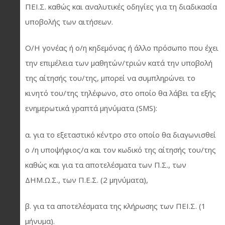
ΠΕΙ.Σ. καθώς και αναλυτικές οδηγίες για τη διαδικασία
υποβολής των αιτήσεων.
Ο/Η γονέας ή ο/η κηδεμόνας ή άλλο πρόσωπο που έχει
την επιμέλεια των μαθητών/τριών κατά την υποβολή
της αίτησής του/της, μπορεί να συμπληρώνει το
κινητό του/της τηλέφωνο, στο οποίο θα λάβει τα εξής
ενημερωτικά γραπτά μηνύματα (SMS):
α. για το εξεταστικό κέντρο στο οποίο θα διαγωνισθεί
ο /η υποψήφιος/α και τον κωδικό της αίτησής του/της
καθώς και για τα αποτελέσματα των Π.Σ., των
ΔΗΜ.Ω.Σ., των Π.Ε.Σ. (2 μηνύματα),
β. για τα αποτελέσματα της κλήρωσης των ΠΕΙ.Σ. (1
μήνυμα).