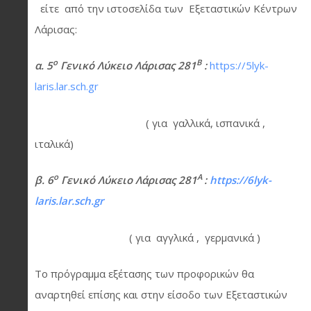
είτε από την ιστοσελίδα των Εξεταστικών Κέντρων
Λάρισας:
ο
Β
α. 5
Γενικό Λύκειο Λάρισας 281
:
https://5lyk-
laris.lar.sch.gr
( για γαλλικά, ισπανικά ,
ιταλικά)
ο
Α
β. 6
Γενικό Λύκειο Λάρισας 281
:
https://6lyk-
laris.lar.sch.gr
( για αγγλικά , γερμανικά )
Το πρόγραμμα εξέτασης των προφορικών θα
αναρτηθεί επίσης και στην είσοδο των Εξεταστικών