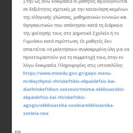
Στην ως άνω δοκιμασία οι μαθητές αξιολογούνται
σε δεξιότητες σχετικές με την κατανόηση κειμένων
της ελληνικής γλώσσας, μαθηματικών εννοιών και
Θρησκευτικών που απέκτησαν κατά τη διάρκεια
της φοίτησής τους στο Δημοτικό Σχολείο ή το
Γυμνάσιο κατά περίπτωση. Οι μαθητές δεν
απαιτείται να μελετήσουν συγκεκριμένη ύλη για να
προετοιμαστούν για τη συμμετοχή τους στην εν
λόγω δοκιμασία. Πληροφορίες στις ιστοσελίδες:
https://www.minedu.gov.gr/gepo-menu-
m/dieythynsi-thriskeftikis-ekpaidefsis-kai-
diathriskeftikon-sxeseon/tmima-ekklisiastikis-
ekpaidefsis-kai-thriskeftikis-
agogis/ekklisiastika-sxoleia/ekklisiastika-
sxoleia-nea
και