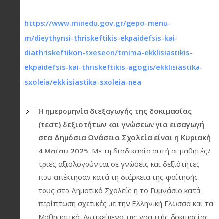
https://www.minedu.gov.gr/gepo-menu-
m/dieythynsi-thriskeftikis-ekpaidefsis-kai-
diathriskeftikon-sxeseon/tmima-ekklisiastikis-
ekpaidefsis-kai-thriskeftikis-agogis/ekklisiastika-
sxoleia/ekklisiastika-sxoleia-nea
Η ημερομηνία διεξαγωγής της δοκιμασίας
(τεστ) δεξιοτήτων και γνώσεων για εισαγωγή
στα Δημόσια Ωνάσεια Σχολεία είναι η Κυριακή
4 Μαΐου 2025.
Με τη διαδικασία αυτή οι μαθητές/
τριες αξιολογούνται σε γνώσεις και δεξιότητες
που απέκτησαν κατά τη διάρκεια της φοίτησής
τους στο Δημοτικό Σχολείο ή το Γυμνάσιο κατά
περίπτωση σχετικές με την Ελληνική Γλώσσα και τα
Μαθηματικά. Αντικείμενο της γραπτής δοκιμασίας