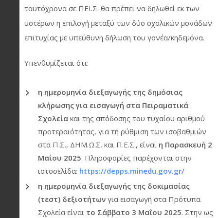
ταυτόχρονα σε ΠΕΙ.Σ. θα πρέπει να δηλωθεί εκ των
υστέρων η επιλογή μεταξύ των δύο σχολικών μονάδων
επιτυχίας με υπεύθυνη δήλωση του γονέα/κηδεμόνα.
Υπενθυμίζεται ότι:
η ημερομηνία διεξαγωγής της δημόσιας
κλήρωσης για εισαγωγή στα Πειραματικά
Σχολεία
και της απόδοσης του τυχαίου αριθμού
προτεραιότητας, για τη ρύθμιση των ισοβαθμιών
στα Π.Σ., ΔΗΜ.Ω.Σ. και Π.Ε.Σ., είναι
η Παρασκευή 2
Μαΐου 2025
. Πληροφορίες παρέχονται στην
ιστοσελίδα:
https://depps.minedu.gov.gr/
η ημερομηνία διεξαγωγής της δοκιμασίας
(τεστ) δεξιοτήτων
για εισαγωγή στα Πρότυπα
Σχολεία είναι
το Σάββατο 3 Μαΐου 2025
. Στην ως