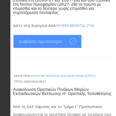
σχολικά έτη (2026-27 και 2027-28) και δύο σχολικά
έτη Νοτίου Ημισφαιρίου (2027-28) το πρώτο με
επιμίσθιο και το δεύτερο χωρίς επιμίσθιο για
συμπλήρωση πενταετίας
Δείτε στη Διαύγεια ΑΔΑ:
ΨΗΘΨ46ΝΚΠΔ-ΖΥΝ
Διαβάστε περισσότερα...
ΚΑΤΗΓΟΡΊΑ
ΜΌΡΙΑ ΜΕΤΑΘΈΣΕΩΝ 2026 (ΑΠΕΥΘΕΊΑΣ ΕΎΡΕΣΗ)
ΤΡΊΤΗ, 24/02/2026 08:27
Ανακοίνωση Οριστικών Πινάκων Μορίων
Εκπαιδευτικών Βελτίωσης Η΄ Οριστικής Τοποθέτησης
Από τη ΔΔΕ Λάρισας και το Τμήμα Γ’ Προσωπικού
ανακοινώνονται οι οριστικοί πίνακες με τα μόρια των