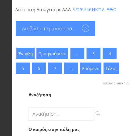
Δείτε στη Διαύγεια με ΑΔΑ:
Ψ25Ψ46ΝΚΠΔ-ΞΘΩ
Διαβάστε περισσότερα...
Έναρξη
Προηγούμενο
…
3
4
5
6
7
…
Επόμενο
Τέλος
Σελίδα 5 από 173
Αναζήτηση
Ο καιρός στην πόλη μας