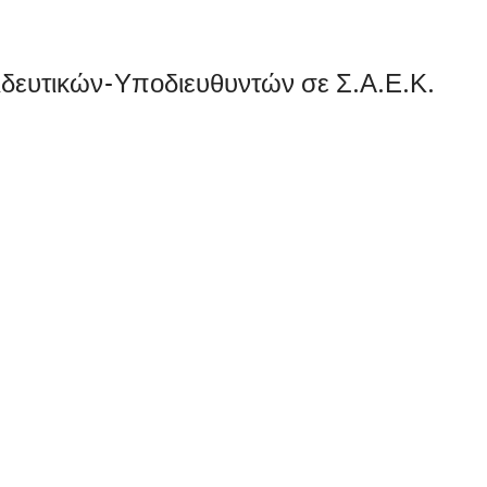
ευτικών-Υποδιευθυντών σε Σ.Α.Ε.Κ.