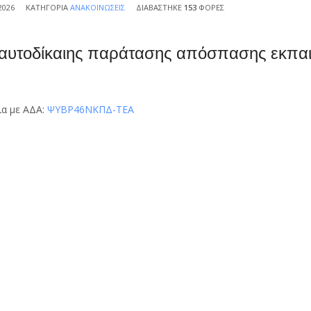
2026
ΚΑΤΗΓΟΡΊΑ
ΑΝΑΚΟΙΝΏΣΕΙΣ
ΔΙΑΒΆΣΤΗΚΕ
153
ΦΟΡΈΣ
υτοδίκαιης παράτασης απόσπασης εκπαιδ
ια με ΑΔΑ:
ΨΥΒΡ46ΝΚΠΔ-ΤΕΑ