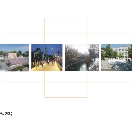
νώσεις