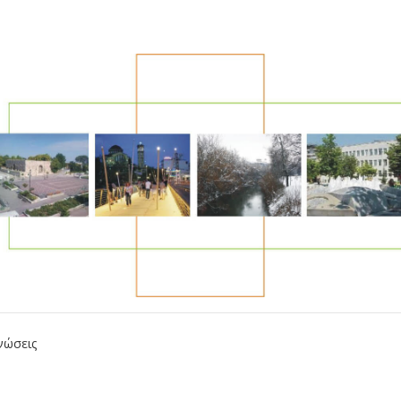
νώσεις