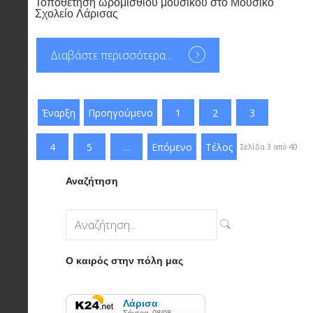
Τοποθέτηση ωρομισθίου μουσικού στο Μουσικό
Σχολείο Λάρισας
Διαβάστε περισσότερα...
Έναρξη
Προηγούμενο
1
2
3
4
5
…
Επόμενο
Τέλος
Σελίδα 3 από 40
Αναζήτηση
Ο καιρός στην πόλη μας