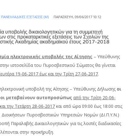
Α
ΠΑΝΕΛΛΑΔΙΚΈΣ ΕΞΕΤΆΣΕΙΣ (Μ)
ΠΑΡΑΣΚΕΥΉ, 09/06/2017 10:12
α υποβολής δικαιολογητικών για τη συμμετοχή
ν στις προκαταρκτικές εξετάσεις των Σχολών της
στικής Ακαδημίας ακαδημαϊκού έτους 2017-2018
μία ηλεκτρονικής υποβολής της Αίτησης
– Υπεύθυνης
στην ιστοσελίδα του Πυροσβεστικού Σώματος θα γίνεται
ευτέρα 19-06-2017 έως και την Τρίτη 27-06-2017
.
 ηλεκτρονική υποβολή της Αίτησης – Υπεύθυνης Δήλωσης
οι
οι μεταβαίνουν αυτοπροσώπως
από την Τρίτη 20-06-
και την Τετάρτη 28-06-2017
και από ώρα 09:00 έως 18:00 στις
ν Διοικήσεων Πυροσβεστικών Υπηρεσιών Νομών (ΔΙ.Π.Υ.Ν.)
ροπή Παραλαβής Δικαιολογητικών για τις λοιπές διαδικασίες
λέπονται στην προκήρυξη.