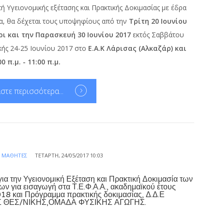
ή Υγειονομικής εξέτασης και Πρακτικής Δοκιμασίας με έδρα
α, θα δέχεται τους υποψηφίους από την
Τρίτη 20 Ιουνίου
ρι και την Παρασκευή 30 Ιουνίου 2017
εκτός Σαββάτου
κής 24-25 Ιουνίου 2017 στο
Ε.Α.Κ Λάρισας (Αλκαζάρ) και
0 π.μ. - 11:00 π.μ.
στε περισσότερα...
Α
ΜΑΘΗΤΈΣ
ΤΕΤΆΡΤΗ, 24/05/2017 10:03
για την Υγειονομική Εξέταση και Πρακτική Δοκιμασία των
ν για εισαγωγή στα Τ.Ε.Φ.Α.Α., ακαδημαϊκού έτους
8 και Πρόγραμμα πρακτικής δοκιμασίας, Δ.Δ.Ε
Σ ΘΕΣ/ΝΙΚΗΣ,ΟΜΑΔΑ ΦΥΣΙΚΗΣ ΑΓΩΓΗΣ.