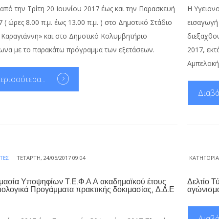
από την Τρίτη 20 Ιουνίου 2017 έως και την Παρασκευή
Η Υγειονο
 ( ώρες 8.00 π.μ. έως 13.00 π.μ. ) στο Δημοτικό Στάδιο
εισαγωγή 
 Καραγιάννη» και στο Δημοτικό Κολυμβητήριο
διεξαχθού
ωνα με το παρακάτω πρόγραμμα των εξετάσεων.
2017, εκτ
Αμπελοκήπ
ερισσότερα...
Διαβά
ΤΈΣ
ΤΕΤΆΡΤΗ, 24/05/2017 09:04
ΚΑΤΗΓΟΡΊ
ιμασία Υποψηφίων Τ.Ε.Φ.Α.Α ακαδημαϊκού έτους
Δελτίο Τ
ολογικά Προγάμματα πρακτικής δοκιμασίας, Δ.Δ.Ε
αγώνισμ
Διαβά