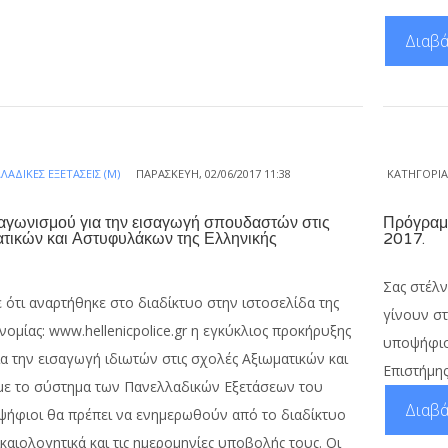
Διαβά
ΛΑΔΙΚΈΣ ΕΞΕΤΆΣΕΙΣ (Μ)
ΠΑΡΑΣΚΕΥΉ, 02/06/2017 11:38
ΚΑΤΗΓΟΡΊ
αγωνισμού για την εισαγωγή σπουδαστών στις
Πρόγραμμ
ατικών και Αστυφυλάκων της Ελληνικής
2017.
Σας στέλν
 ότι αναρτήθηκε στο διαδίκτυο στην ιστοσελίδα της
γίνουν σ
νομίας: www.hellenicpolice.gr η εγκύκλιος προκήρυξης
υποψήφιου
α την εισαγωγή ιδιωτών στις σχολές Αξιωματικών και
Επιστήμης
ε το σύστημα των Πανελλαδικών Εξετάσεων του
Διαβά
ψήφιοι θα πρέπει να ενημερωθούν από το διαδίκτυο
ικαιολογητικά και τις ημερομηνίες υποβολής τους. Οι