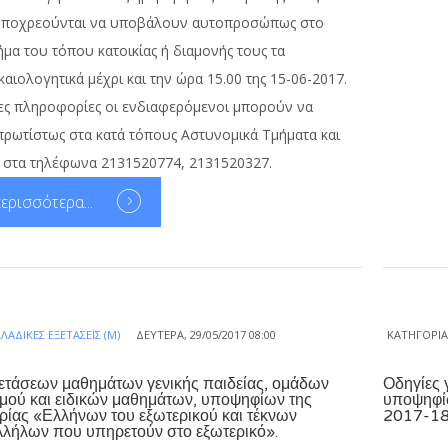
υποχρεούνται να υποβάλουν αυτοπροσώπως στo
μα του τόπου κατοικίας ή διαμονής τους τα
αιολογητικά μέχρι και την ώρα 15.00 της 15-06-2017.
ες πληροφορίες οι ενδιαφερόμενοι μπορούν να
ρωτίστως στα κατά τόπους Αστυνομικά Τμήματα και
 στα τηλέφωνα 2131520774, 2131520327.
ερισσότερα...
ΛΑΔΙΚΈΣ ΕΞΕΤΆΣΕΙΣ (Μ)
ΔΕΥΤΈΡΑ, 29/05/2017 08:00
ΚΑΤΗΓΟΡΊ
ετάσεων μαθημάτων γενικής παιδείας, ομάδων
Οδηγίες 
μού και ειδικών μαθημάτων, υποψηφίων της
υποψηφίω
ορίας «Ελλήνων του εξωτερικού και τέκνων
2017-18
λήλων που υπηρετούν στο εξωτερικό».