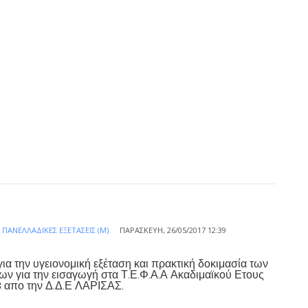
Α
ΠΑΝΕΛΛΑΔΙΚΈΣ ΕΞΕΤΆΣΕΙΣ (Μ)
ΠΑΡΑΣΚΕΥΉ, 26/05/2017 12:39
για την υγειονομική εξέταση και πρακτική δοκιμασία των
ν για την εισαγωγή στα Τ.Ε.Φ.Α.Α Ακαδιμαϊκού Ετους
 απο την Δ.Δ.Ε ΛΑΡΙΣΑΣ.