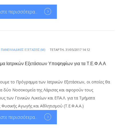
στε περισσότερα...
Α
ΠΑΝΕΛΛΑΔΙΚΈΣ ΕΞΕΤΆΣΕΙΣ (Μ)
ΤΕΤΆΡΤΗ, 31/05/2017 14:12
α Ιατρικών Εξετάσεων Υποψηφίων για τα Τ.Ε.Φ.Α.Α
ουμε το Πρόγραμμα των Ιατρικών Εξετάσεων, οι οποίες θα
τα δύο Νοσοκομεία της Λάρισας και αφορούν τους
ς των Γενικών Λυκείων και ΕΠΑ.Λ. για τα Τμήματα
 Φυσικής Αγωγής και Αθλητισμού (Τ.Ε.Φ.Α.Α.)
στε περισσότερα...