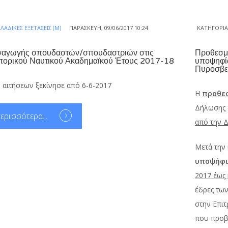
ΛΑΔΙΚΈΣ ΕΞΕΤΆΣΕΙΣ (Μ)
ΠΑΡΑΣΚΕΥΉ, 09/06/2017 10:24
ΚΑΤΗΓΟΡΊ
σαγωγής σπουδαστών/σπουδαστριών στις
Προθεσμί
πορικού Ναυτικού Ακαδημαϊκού Έτους 2017-18
υποψηφίω
Πυροσβε
αιτήσεων ξεκίνησε από 6-6-2017
Η
προθεσ
Δήλωσης 
ερισσότερα...
από την Δ
Μετά την
υποψήφι
2017 έως 
έδρες τω
στην Επιτ
που προβ