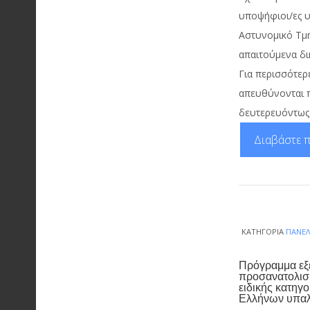
υποψήφιοι/ες 
Αστυνομικό Tμή
απαιτούμενα δικ
Για περισσότερ
απευθύνονται π
δευτερευόντως
Διαβάστε π
ΚΑΤΗΓΟΡΊΑ
ΠΑΝΕΛ
Πρόγραμμα εξ
προσανατολισ
ειδικής κατηγ
Ελλήνων υπαλ