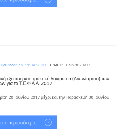
Α
ΠΑΝΕΛΛΑΔΙΚΈΣ ΕΞΕΤΆΣΕΙΣ (Μ)
ΠΈΜΠΤΗ, 11/05/2017 10:16
ική εξέταση και πρακτική δοκιμασία (Αγωνίσματα) των
ν για τα Τ.Ε.Φ.Α.Α. 2017
ρίτη 20 Ιουνίου 2017 μέχρι και την Παρασκευή 30 Ιουνίου
στε περισσότερα...