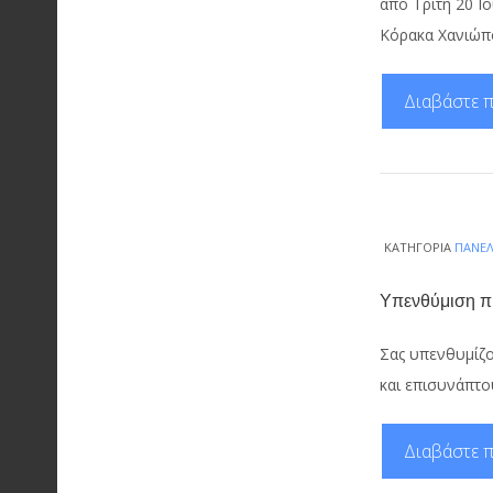
από Τρίτη 20 Ι
Κόρακα Χανιώπ
Διαβάστε π
ΚΑΤΗΓΟΡΊΑ
ΠΑΝΕΛ
Υπενθύμιση πρ
Σας υπενθυμίζο
και επισυνάπτο
Διαβάστε π