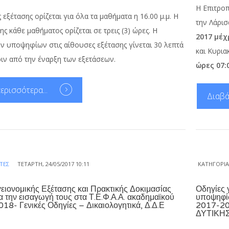
Η Επιτροπ
εξέτασης ορίζεται για όλα τα μαθήματα η 16.00 μ.μ. Η
την Λάρισ
ης κάθε μαθήματος ορίζεται σε τρεις (3) ώρες. Η
2017 μέχ
 υποψηφίων στις αίθουσες εξέτασης γίνεται 30 λεπτά
και Κυρια
ιν από την έναρξη των εξετάσεων.
ώρες 07:0
ερισσότερα...
Διαβά
ΤΈΣ
ΤΕΤΆΡΤΗ, 24/05/2017 10:11
ΚΑΤΗΓΟΡΊ
ιονομικής Εξέτασης και Πρακτικής Δοκιμασίας
Οδηγίες 
 την εισαγωγή τους στα Τ.Ε.Φ.Α.Α. ακαδημαϊκού
υποψηφίω
18- Γενικές Οδηγίες – Δικαιολογητικά, Δ.Δ.Ε
2017-201
ΔΥΤΙΚΗ