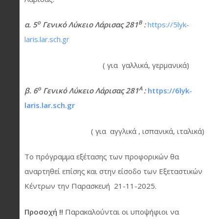
ο
Β
α. 5
Γενικό Λύκειο Λάρισας 281
:
https://5lyk-
laris.lar.sch.gr
( για γαλλικά, γερμανικά)
ο
Α
β. 6
Γενικό Λύκειο Λάρισας 281
:
https://6lyk-
laris.lar.sch.gr
( για αγγλικά , ισπανικά, ιταλικά)
Το πρόγραμμα εξέτασης των προφορικών θα
αναρτηθεί επίσης και στην είσοδο των Εξεταστικών
Κέντρων την Παρασκευή 21-11-2025.
Προσοχή !!
Παρακαλούνται οι υποψήφιοι να