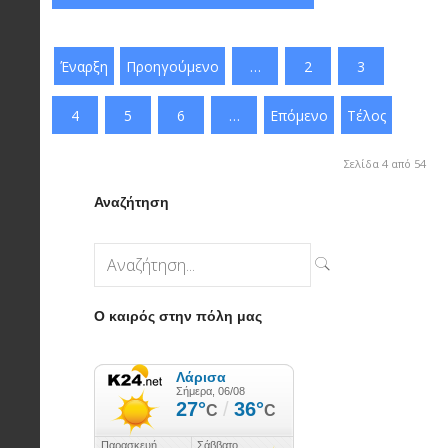
Έναρξη
Προηγούμενο
…
2
3
4
5
6
…
Επόμενο
Τέλος
Σελίδα 4 από 54
Αναζήτηση
Ο καιρός στην πόλη μας