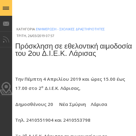
ΚΑΤΗΓΟΡΊΑ
ΕΝΗΜΈΡΩΣΗ - ΣΧΟΛΙΚΈΣ ΔΡΑΣΤΗΡΙΌΤΗΤΕΣ
ΤΡΊΤΗ, 26/03/2019 07:57
Πρόσκληση σε εθελοντική αιμοδοσία
του 2ου Δ.Ι.Ε.Κ. Λάρισας
Την
Πέμ
π
τη
4
Α
π
ριλίου
2019
και
ώρες
15.00
έως
ο
17.00
στο
2
Δ
.
Ι
.
Ε
.
Κ
.
Λάρισας
,
Δημοσθένους
20
Νέα
Σμύρνη
Λάρισα
Τηλ
. 2410551904
και
2410553798
ο
Το
2
Δ.Ι.Ε.Κ. Λάρισας
σε συνεργασία με το