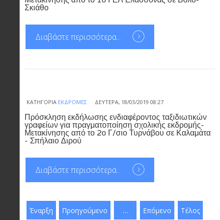
Μετακίνησης από το 1ο ΓΕΛ Ελασσόνας σε Βόλο-
Σκιάθο
Διαβάστε περισσότερα...
ΚΑΤΗΓΟΡΊΑ
ΕΚΔΡΟΜΈΣ
ΔΕΥΤΈΡΑ, 18/03/2019 08:27
Πρόσκληση εκδήλωσης ενδιαφέροντος ταξιδιωτικών
γραφείων για πραγματοποίηση σχολικής εκδρομής-
Μετακίνησης από το 2ο Γ/σιο Τυρνάβου σε Καλαμάτα
- Σπήλαιο Διρού
Διαβάστε περισσότερα...
Έναρξη
Προηγούμενο
…
Επόμενο
Τέλος